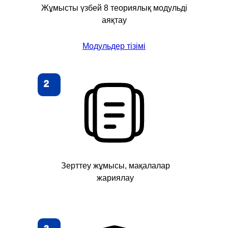
Жұмысты үзбей 8 теориялық модульді
аяқтау
Модульдер тізімі
2
Зерттеу жұмысы, мақалалар
жариялау