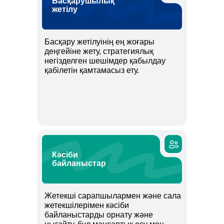
Басқарушылық
жетілу
Басқару жетілуінің ең жоғары
деңгейіне жету, стратегиялық
негізделген шешімдер қабылдау
қабілетін қамтамасыз ету.
Кәсіби
байланыстар
Жетекші сарапшылармен және сала
жетекшілерімен кәсіби
байланыстарды орнату және