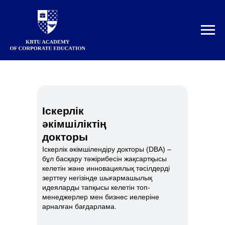
Іскерлік
әкімшіліктің
докторы
Іскерлік әкімшілендіру докторы (DBA) –
бұл басқару тәжірибесін жақсартқысы
келетін және инновациялық тәсілдерді
зерттеу негізінде шығармашылық
идеяларды тапқысы келетін топ-
менеджерлер мен бизнес иелеріне
арналған бағдарлама.