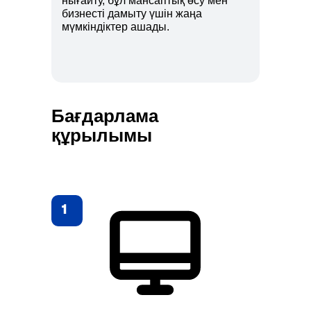
нығайту, бұл мансаптық өсу мен
бизнесті дамыту үшін жаңа
мүмкіндіктер ашады.
Бағдарлама
құрылымы
1