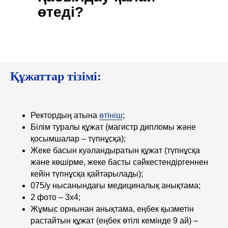
өтеді?
Құжаттар тізімі:
Ректордың атына
өтініш
;
Білім туралы құжат (магистр дипломы және
қосымшалар – түпнұсқа);
Жеке басын куәландыратын құжат (түпнұсқа
және көшірме, жеке басты сәйкестендіргеннен
кейін түпнұсқа қайтарылады);
075/у нысанындағы медициналық анықтама;
2 фото – 3x4;
Жұмыс орнынан анықтама, еңбек қызметін
растайтын құжат (еңбек өтілі кемінде 9 ай) –