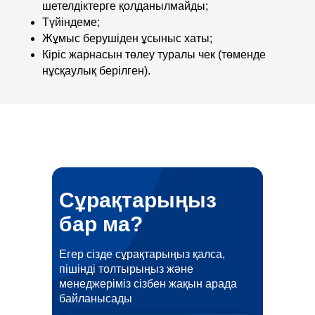
шетелдіктерге қолданылмайды;
Түйіндеме;
Жұмыс берушіден ұсыныс хаты;
Кіріс жарнасын төлеу туралы чек (төменде
нұсқаулық берілген).
Сұрақтарыңыз
бар ма?
Егер сізде сұрақтарыңыз қалса,
пішінді толтырыңыз және
менеджеріміз сізбен жақын арада
байланысады