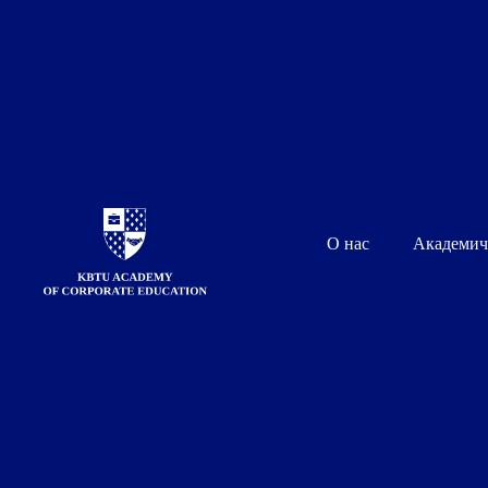
Доктор делово
администриро
О нас
Академич
Доктор делового администрирован
для топ-менеджеров и собственник
усовершенствовать свою управлен
креативные идеи
на основе исследования инноваци