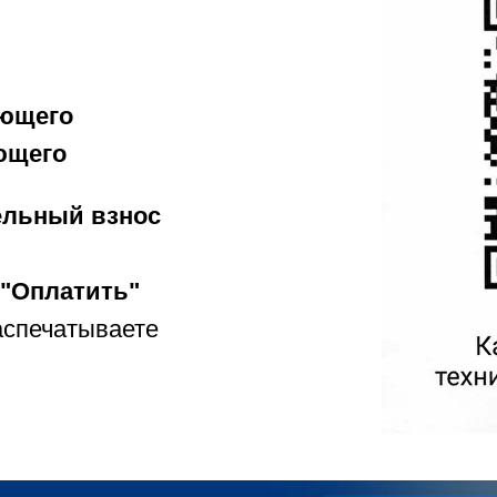
ющего
ющего
ельный взнос
"Оплатить"
аспечатываете