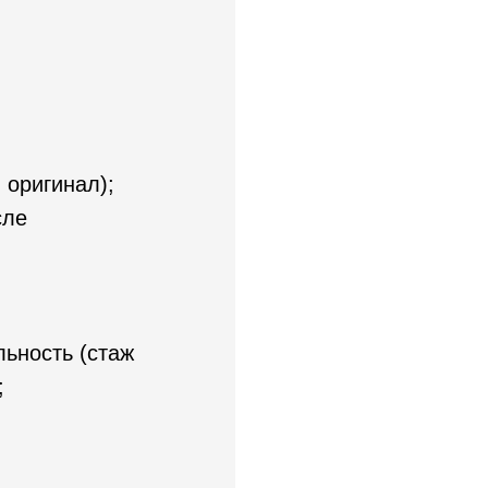
 оригинал);
сле
ьность (стаж
;