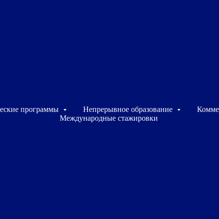
го
вания
еские программы
Непрерывное образование
Комме
Международные стажировки
ия (DBA) – это программа
ов бизнеса, которые хотят
ческую практику, найти
онных подходов.