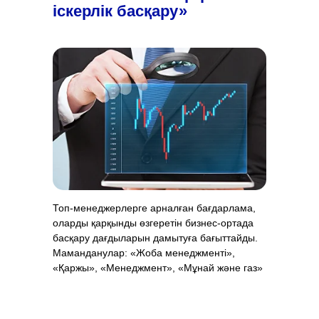
іскерлік басқару»
Топ-менеджерлерге арналған бағдарлама,
оларды қарқынды өзгеретін бизнес-ортада
басқару дағдыларын дамытуға бағыттайды.
Маманданулар: «Жоба менеджменті»,
«Қаржы», «Менеджмент», «Мұнай және газ»