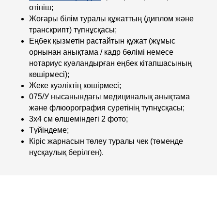
өтініш;
Жоғары білім туралы құжаттың (диплом және
транскрипт) түпнұсқасы;
Еңбек қызметін растайтын құжат (жұмыс
орнынан анықтама / кадр бөлімі немесе
нотариус куәландырған еңбек кітапшасының
көшірмесі);
Жеке куәліктің көшірмесі;
075/У нысанындағы медициналық анықтама
және флюорография суретінің түпнұсқасы;
3x4 см өлшеміндегі 2 фото;
Түйіндеме;
Кіріс жарнасын төлеу туралы чек (төменде
нұсқаулық берілген).