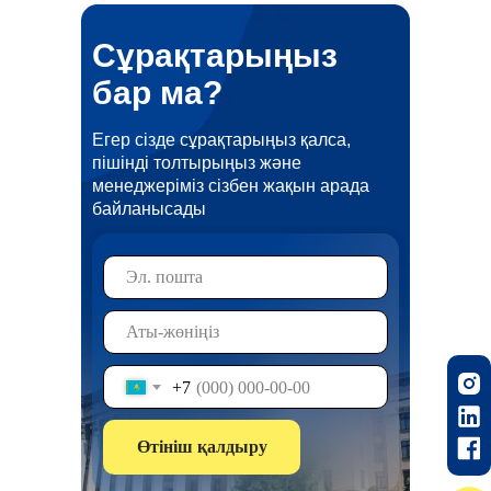
Сұрақтарыңыз
бар ма?
Егер сізде сұрақтарыңыз қалса,
пішінді толтырыңыз және
менеджеріміз сізбен жақын арада
байланысады
+7
Өтініш қалдыру