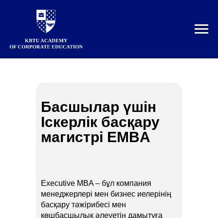
Басшылар үшін
Іскерлік басқару
магистрі EMBA
Executive MBA – бұл компания
менеджерлері мен бизнес иелерінің
басқару тәжірибесі мен
көшбасшылық әлеуетін дамытуға