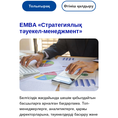
Толығырақ
Өтініш қалдыру
EMBA «Стратегиялық
тәуекел-менеджмент»
Белгісіздік жағдайында шешім қабылдайтын
басшыларға арналған бағдарлама. Топ-
менеджерлерге, аналитиктерге, қаржы
директорларына, тәуекелдерді басқару және