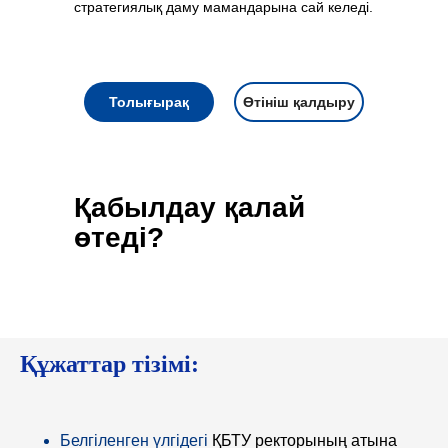
стратегиялық даму мамандарына сай келеді.
Толығырақ
Өтініш қалдыру
Қабылдау қалай
өтеді?
Құжаттар тізімі:
Белгіленген үлгідегі
ҚБТУ ректорының атына